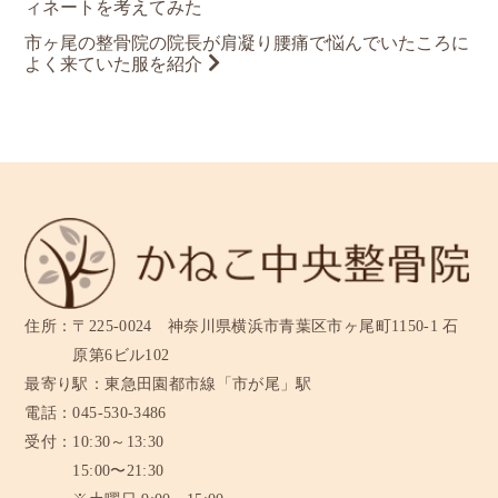
稿
ィネートを考えてみた
ナ
ビ
市ヶ尾の整骨院の院長が肩凝り腰痛で悩んでいたころに
ゲ
よく来ていた服を紹介
ー
シ
ョ
ン
住所：
〒225-0024 神奈川県横浜市青葉区市ヶ尾町1150-1 石
原第6ビル102
最寄り駅：
東急田園都市線「市が尾」駅
電話：
045-530-3486
受付：
10:30～13:30
15:00〜21:30