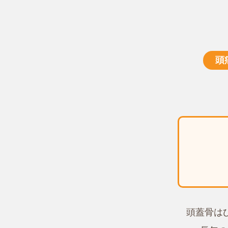
頭
頭蓋骨は