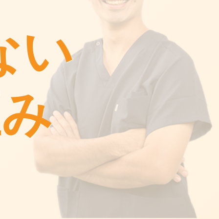
ない
歪み