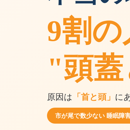
9割
"頭蓋
原因は
「首と頭」
に
市が尾で数少ない 睡眠障