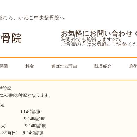
善なら、かねこ中央整骨院へ
お気軽にお問い合わせ
時間外でも施術しますので
ご希望の方はお気軽にご連絡く
原因
料金
選ばれる理由
院長紹介
施
15時診療
)は9-14時の診療となります。
予定
日) 9-14時診療
(日) 9-14時診療
(祝・火) 9-14時診療
)～8/16(日) 9-14時診療