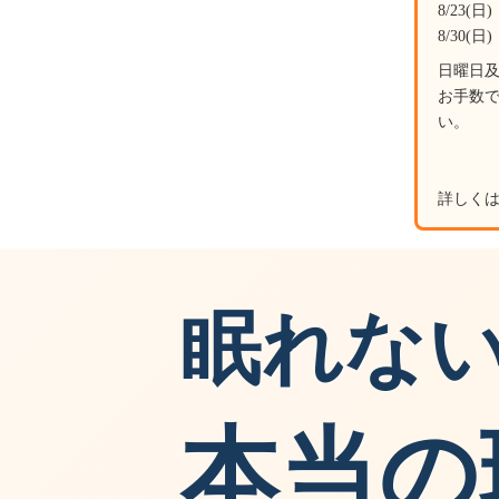
8/2
8/3
日曜日
お手数で
詳しく
眠れな
本当の