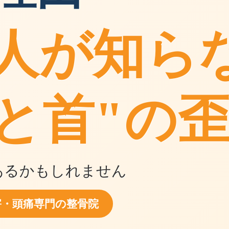
の人が知ら
と首"の
あるかもしれません
害・頭痛専門の整骨院