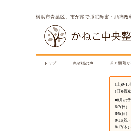
横浜市青葉区、市が尾で睡眠障害・頭痛改
トップ
患者様の声
首と頭蓋が
(土)9-
(日)(祝
◾️8月の
8/2(
8/9
8/11
8/13(木