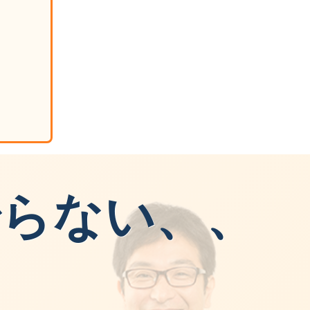
。
治らない、、