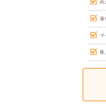
め
薬
マ
夜