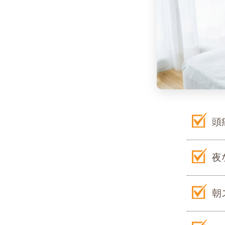
頭
夜
朝