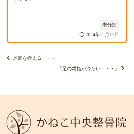
未分類
2024年12月17日
投
足底を鍛える・・・
稿
ナ
『足の親指が冷たい・・・』
ビ
ゲ
ー
シ
ョ
ン