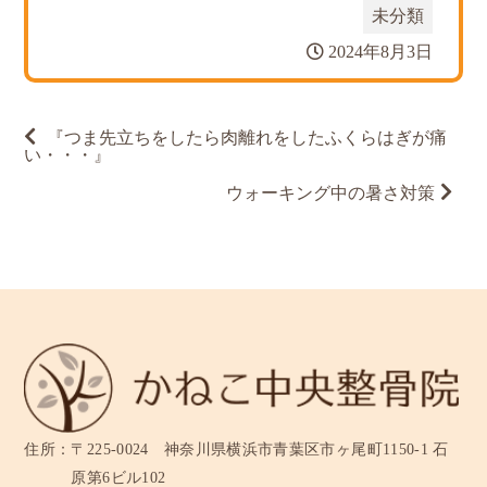
未分類
2024年8月3日
投
『つま先立ちをしたら肉離れをしたふくらはぎが痛
稿
い・・・』
ナ
ビ
ウォーキング中の暑さ対策
ゲ
ー
シ
ョ
ン
住所：
〒225-0024 神奈川県横浜市青葉区市ヶ尾町1150-1 石
原第6ビル102