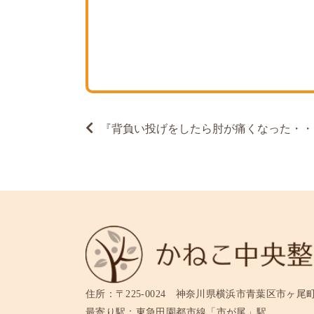
投
『背負い投げをしたら肘が痛くなった・・
稿
ナ
ビ
ゲ
ー
シ
ョ
ン
住所：
〒225-0024 神奈川県横浜市青葉区市ヶ尾町11
最寄り駅：
東急田園都市線「市が尾」駅