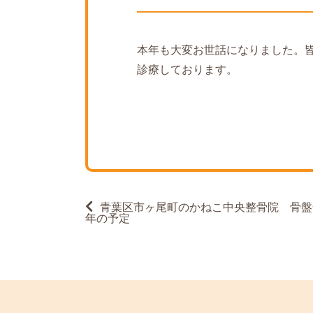
本年も大変お世話になりました。皆
診療しております。
投
青葉区市ヶ尾町のかねこ中央整骨院 骨盤
稿
年の予定
ナ
ビ
ゲ
ー
シ
ョ
ン