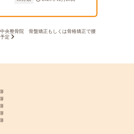
中央整骨院 骨盤矯正もしくは骨格矯正で腰
予定
弾
弾
弾
弾
弾