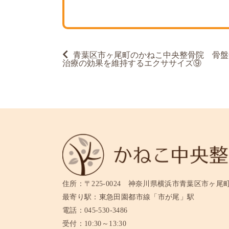
投
青葉区市ヶ尾町のかねこ中央整骨院 骨盤
稿
治療の効果を維持するエクササイズ⑨
ナ
ビ
ゲ
ー
シ
ョ
ン
住所：
〒225-0024 神奈川県横浜市青葉区市ヶ尾町11
最寄り駅：
東急田園都市線「市が尾」駅
電話：
045-530-3486
受付：
10:30～13:30