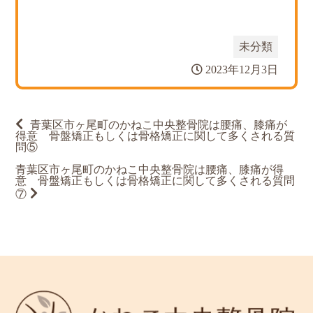
未分類
2023年12月3日
投
青葉区市ヶ尾町のかねこ中央整骨院は腰痛、膝痛が
稿
得意 骨盤矯正もしくは骨格矯正に関して多くされる質
ナ
問⑤
ビ
ゲ
青葉区市ヶ尾町のかねこ中央整骨院は腰痛、膝痛が得
ー
意 骨盤矯正もしくは骨格矯正に関して多くされる質問
シ
⑦
ョ
ン