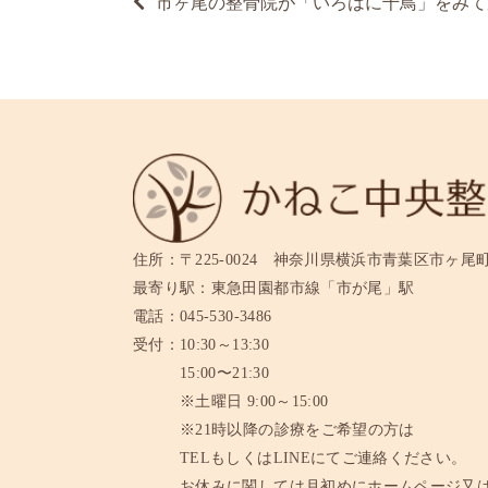
市ヶ尾の整骨院が「いろはに千鳥」をみて
稿
ナ
ビ
ゲ
ー
シ
ョ
ン
住所：
〒225-0024 神奈川県横浜市青葉区市ヶ尾町11
最寄り駅：
東急田園都市線「市が尾」駅
電話：
045-530-3486
受付：
10:30～13:30
15:00〜21:30
※土曜日 9:00～15:00
※21時以降の診療をご希望の方は
TELもしくはLINEにてご連絡ください。
お休みに関しては月初めにホームページ又