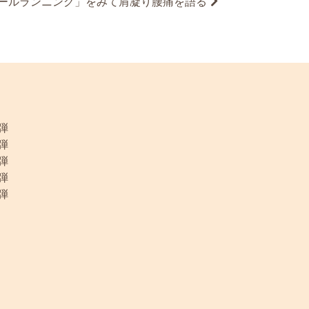
ールランニング」をみて肩凝り腰痛を語る
弾
弾
弾
弾
弾