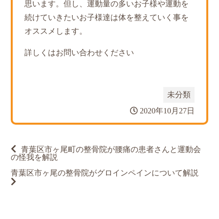
思います。但し、運動量の多いお子様や運動を
続けていきたいお子様達は体を整えていく事を
オススメします。
詳しくはお問い合わせください
未分類
2020年10月27日
投
青葉区市ヶ尾町の整骨院が腰痛の患者さんと運動会
稿
の怪我を解説
ナ
ビ
青葉区市ヶ尾の整骨院がグロインペインについて解説
ゲ
ー
シ
ョ
ン