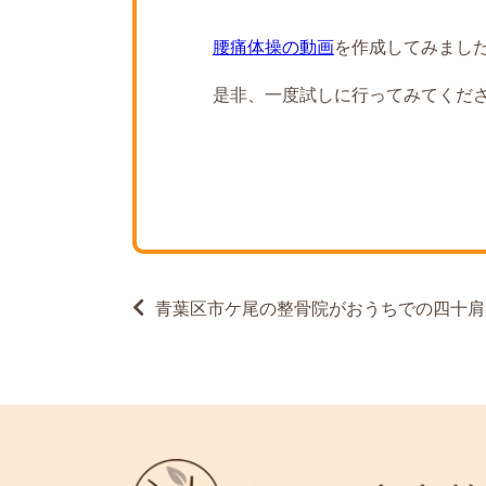
腰痛体操の動画
を作成してみまし
是非、一度試しに行ってみてくだ
投
青葉区市ケ尾の整骨院がおうちでの四十肩
稿
ナ
ビ
ゲ
ー
シ
ョ
ン