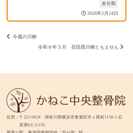
未分類
2026年2月24日
投
今週の川柳
稿
ナ
令和８年３月 荏田西川柳ともえせん
ビ
ゲ
ー
シ
ョ
ン
住所：
〒225-0024 神奈川県横浜市青葉区市ヶ尾町1150-1 石
原第6ビル102
最寄り駅：
東急田園都市線「市が尾」駅